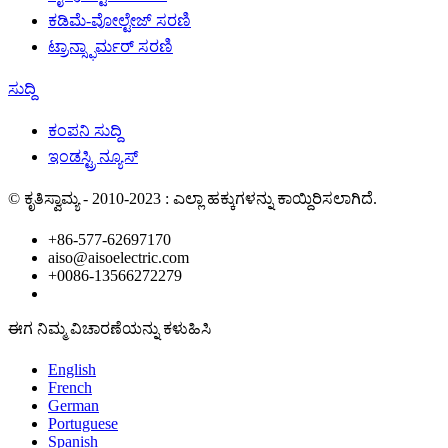
ಕಡಿಮೆ-ವೋಲ್ಟೇಜ್ ಸರಣಿ
ಟ್ರಾನ್ಸ್ಫಾರ್ಮರ್ ಸರಣಿ
ಸುದ್ದಿ
ಕಂಪನಿ ಸುದ್ದಿ
ಇಂಡಸ್ಟ್ರಿ ನ್ಯೂಸ್
© ಕೃತಿಸ್ವಾಮ್ಯ - 2010-2023 : ಎಲ್ಲಾ ಹಕ್ಕುಗಳನ್ನು ಕಾಯ್ದಿರಿಸಲಾಗಿದೆ.
+86-577-62697170
aiso@aisoelectric.com
+0086-13566272279
ಈಗ ನಿಮ್ಮ ವಿಚಾರಣೆಯನ್ನು ಕಳುಹಿಸಿ
English
French
German
Portuguese
Spanish