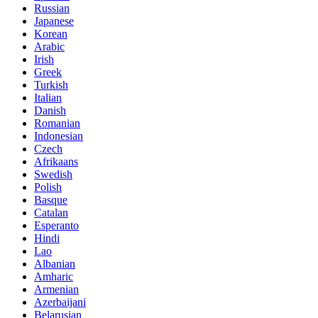
Russian
Japanese
Korean
Arabic
Irish
Greek
Turkish
Italian
Danish
Romanian
Indonesian
Czech
Afrikaans
Swedish
Polish
Basque
Catalan
Esperanto
Hindi
Lao
Albanian
Amharic
Armenian
Azerbaijani
Belarusian