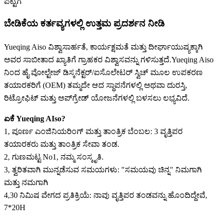
ಪೆಟ್ಟಿಗೆ
ಬೇಡಿಕೆಯ ಕರ್ತವ್ಯಗಳಲ್ಲಿ ಉತ್ತಮ ಪ್ರದರ್ಶನ ನೀಡಿ
Yueqing Aiso ವಿಶ್ವಾಸಾರ್ಹತೆ, ಕಾರ್ಯಕ್ಷಮತೆ ಮತ್ತು ದೀರ್ಘಾಯುಷ್ಯಕ್ಕಾಗಿ
ಅವರ ಸಾಬೀತಾದ ಖ್ಯಾತಿಗೆ ಗ್ರಾಹಕರ ವಿಶ್ವಾಸವನ್ನು ಗಳಿಸುತ್ತದೆ.Yueqing Aiso
ನಿಂದ ಹೈ ವೋಲ್ಟೇಜ್ ಡಿಸ್ಕನೆಕ್ಟರ್/ಐಸೊಲೇಟರ್ ಸ್ವಿಚ್ ಮೂಲ ಉಪಕರಣ
ತಯಾರಕರಿಗೆ (OEM) ತಮ್ಮದೇ ಆದ ಸ್ಥಾಪನೆಗಳಲ್ಲಿ ಅಥವಾ ದುರಸ್ತಿ,
ರಿಟ್ರೋಫಿಟ್ ಮತ್ತು ಅಪ್‌ಗ್ರೇಡ್ ಯೋಜನೆಗಳಲ್ಲಿ ಬಳಸಲು ಲಭ್ಯವಿದೆ.
ಏಕೆ Yueqing AIso?
1, ಪೂರ್ಣ ಎಂಜಿನಿಯರಿಂಗ್ ಮತ್ತು ತಾಂತ್ರಿಕ ಬೆಂಬಲ: 3 ವೃತ್ತಿಪರ
ತಯಾರಕರು ಮತ್ತು ತಾಂತ್ರಿಕ ಸೇವಾ ತಂಡ.
2, ಗುಣಮಟ್ಟ No1, ನಮ್ಮ ಸಂಸ್ಕೃತಿ.
3, ತ್ವರಿತವಾಗಿ ಮುನ್ನಡೆಸುವ ಸಮಯಗಳು: "ಸಮಯವು ಚಿನ್ನ" ನಿಮಗಾಗಿ
ಮತ್ತು ನಮಗಾಗಿ
4,30 ನಿಮಿಷ ವೇಗದ ಪ್ರತಿಕ್ರಿಯೆ: ನಾವು ವೃತ್ತಿಪರ ತಂಡವನ್ನು ಹೊಂದಿದ್ದೇವೆ,
7*20H