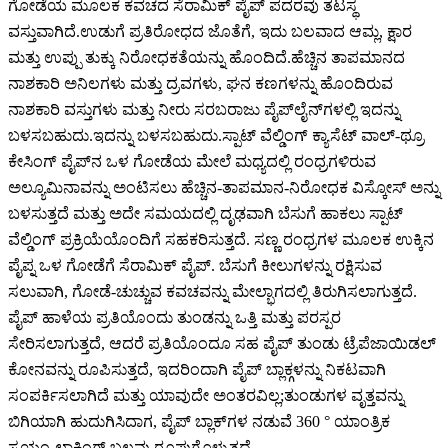
ಗೋಡೆಯ ಮೂಲಕ ಕವಚದ ಸೆರಾಮಿಕ್ ಪೈಪ್ ಪದರವು ತಟಸ್ಥ
ವಸ್ತುವಾಗಿದೆ.ಉಡುಗೆ ಪ್ರತಿರೋಧದ ಜೊತೆಗೆ, ಇದು ಬಲವಾದ ಆಮ್ಲ, ಕ್ಷಾರ
ಮತ್ತು ಉಪ್ಪು ತುಕ್ಕು ನಿರೋಧಕತೆಯನ್ನು ಹೊಂದಿದೆ.ಹೆಚ್ಚಿನ ತಾಪಮಾನದ
ನಾಶಕಾರಿ ಅನಿಲಗಳು ಮತ್ತು ದ್ರವಗಳು, ಘನ ಕಣಗಳನ್ನು ಹೊಂದಿರುವ
ನಾಶಕಾರಿ ವಸ್ತುಗಳು ಮತ್ತು ನೀರು ಸರಬರಾಜು ಪೈಪ್‌ಲೈನ್‌ಗಳಲ್ಲಿ ಇದನ್ನು
ಬಳಸಬಹುದು.ಇದನ್ನು ಬಳಸಬಹುದು.ಸ್ಪಾಟ್ ವೆಲ್ಡಿಂಗ್ ಕ್ಯಾಸೆಟ್ ವಾಲ್-ಥ್ರೂ
ಕೇಸಿಂಗ್ ಪೈಪ್‌ನ ಒಳ ಗೋಡೆಯ ಮೇಲೆ ಮಧ್ಯದಲ್ಲಿ ರಂಧ್ರಗಳಿರುವ
ಅಲ್ಯೂಮಿನಾವನ್ನು ಅಂಟಿಸಲು ಹೆಚ್ಚಿನ-ತಾಪಮಾನ-ನಿರೋಧಕ ವಿಸ್ಕೋಸ್ ಅನ್ನು
ಬಳಸುತ್ತದೆ ಮತ್ತು ಅದೇ ಸಮಯದಲ್ಲಿ ದೃಢವಾಗಿ ಬೆಸುಗೆ ಹಾಕಲು ಸ್ಪಾಟ್
ವೆಲ್ಡಿಂಗ್ ಪ್ರಕ್ರಿಯೆಯೊಂದಿಗೆ ಸಹಕರಿಸುತ್ತದೆ. ಸಣ್ಣ ರಂಧ್ರಗಳ ಮೂಲಕ ಉಕ್ಕಿನ
ಪೈಪ್ನ ಒಳ ಗೋಡೆಗೆ ಸೆರಾಮಿಕ್ ಪೈಪ್. ಬೆಸುಗೆ ಕೀಲುಗಳನ್ನು ರಕ್ಷಿಸುವ
ಸಲುವಾಗಿ, ಗೋಡೆ-ಚುಚ್ಚುವ ಕವಚವನ್ನು ಮೇಲ್ಭಾಗದಲ್ಲಿ ತಿರುಗಿಸಲಾಗುತ್ತದೆ.
ಪೈಪ್ ಹಾಳೆಯ ಪ್ರತಿಯೊಂದು ತುಂಡನ್ನು ಒತ್ತಿ ಮತ್ತು ಪರಸ್ಪರ
ಸೇರಿಸಲಾಗುತ್ತದೆ, ಆದರೆ ಪ್ರತಿಯೊಂದೂ ಸಹ ಪೈಪ್ ತುಂಡು ಟ್ರೆಪೆಜಾಯಿಡಲ್
ಕೋನವನ್ನು ರೂಪಿಸುತ್ತದೆ, ಇದರಿಂದಾಗಿ ಪೈಪ್ ಬ್ಲಾಕ್ಗಳನ್ನು ನಿಕಟವಾಗಿ
ಸಂಪರ್ಕಿಸಲಾಗಿದೆ ಮತ್ತು ಯಾವುದೇ ಅಂತರವಿಲ್ಲ;ತುಂಡುಗಳ ವೃತ್ತವನ್ನು
ಬಿಗಿಯಾಗಿ ಹುದುಗಿಸಿದಾಗ, ಪೈಪ್ ಬ್ಲಾಕ್‌ಗಳ ನಡುವೆ 360 ° ಯಾಂತ್ರಿಕ
ಸ್ವಯಂ-ಲಾಕಿಂಗ್ ಬಲವು ರೂಪುಗೊಳ್ಳುತ್ತದೆ.